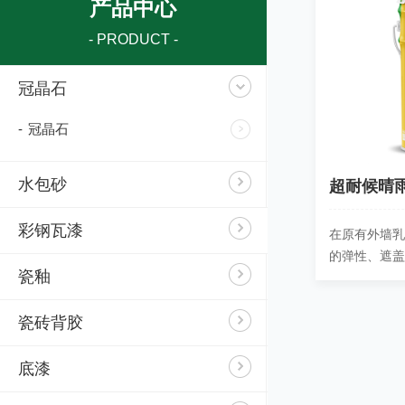
产品中心
- PRODUCT -
冠晶石
-
冠晶石
水包砂
超耐候晴
彩钢瓦漆
在原有外墙
的弹性、遮
瓷釉
效防止墙面
能，……
瓷砖背胶
底漆